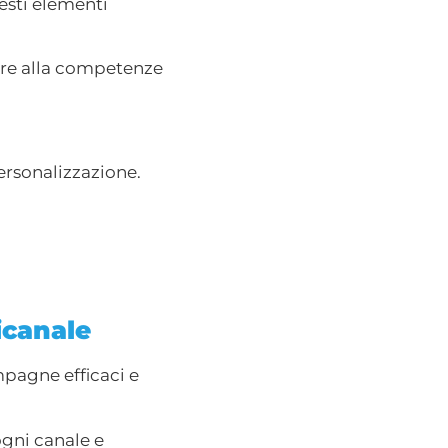
uesti elementi
nire alla competenze
personalizzazione.
icanale
mpagne efficaci e
ogni canale e