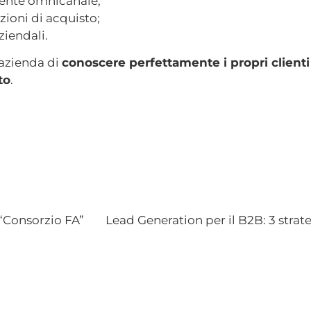
erente omnicanale;
ioni di acquisto;
ziendali.
azienda di
conoscere perfettamente i propri clienti
to
.
 “Consorzio FA”
Lead Generation per il B2B: 3 strat