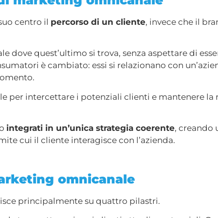
di marketing omnicanale
uo centro il
percorso di un cliente
, invece che il br
 tale dove quest’ultimo si trova, senza aspettare di ess
nsumatori è cambiato: essi si relazionano con un’azie
 momento.
e per intercettare i potenziali clienti e mantenere la 
no
integrati in un’unica strategia coerente
, creando 
te cui il cliente interagisce con l’azienda.
 marketing omnicanale
sce principalmente su quattro pilastri.